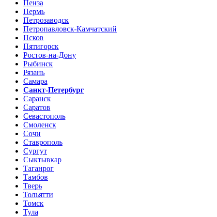
Пенза
Пермь
Петрозаводск
Петропавловск-Камчатский
Псков
Пятигорск
Ростов-на-Дону
Рыбинск
Рязань
Самара
Санкт-Петербург
Саранск
Саратов
Севастополь
Смоленск
Сочи
Ставрополь
Сургут
Сыктывкар
Таганрог
Тамбов
Тверь
Тольятти
Томск
Тула