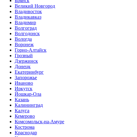
Брянск
Великий Новгород
Владивосток
Владикавказ
Владимир
Волгоград
Волгодонск
Вологда
Воронеж
Горно-Алтайск
Грозный
Дзержинск
Донецк
Екатеринбург
Запорожье
Иваново
Иркутск
Йошкар-Ола
Казань
Калининград
Калуга
Кемерово
Комсомольск-на-Амуре
Кострома
Краснодар