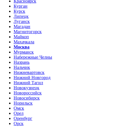
Красноярск
Курган
Курск
Липецк
Луганск
Магадан
Магнитогорск
Майкоп
Махачкала
Москва
Мурманск
Набережные Челны
Назрань
Нальчик
Нижневартовск
Нижний Новгород
Нижний Тагил
Новокузнецк
Новороссийск
Новосибирск
Норильск
Омск
Орел
Оренбург
Орск