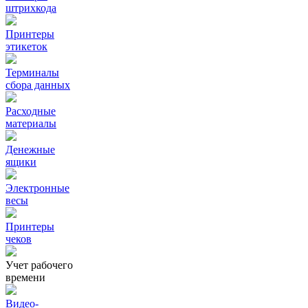
штрихкода
Принтеры
этикеток
Терминалы
сбора данных
Расходные
материалы
Денежные
ящики
Электронные
весы
Принтеры
чеков
Учет рабочего
времени
Видео‑