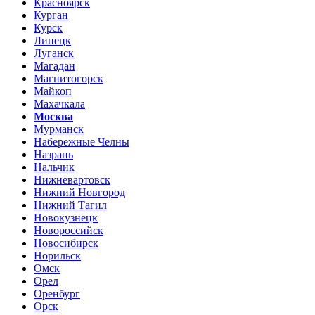
Красноярск
Курган
Курск
Липецк
Луганск
Магадан
Магнитогорск
Майкоп
Махачкала
Москва
Мурманск
Набережные Челны
Назрань
Нальчик
Нижневартовск
Нижний Новгород
Нижний Тагил
Новокузнецк
Новороссийск
Новосибирск
Норильск
Омск
Орел
Оренбург
Орск