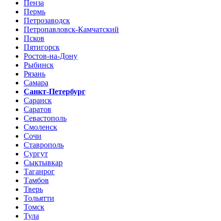
Пенза
Пермь
Петрозаводск
Петропавловск-Камчатский
Псков
Пятигорск
Ростов-на-Дону
Рыбинск
Рязань
Самара
Санкт-Петербург
Саранск
Саратов
Севастополь
Смоленск
Сочи
Ставрополь
Сургут
Сыктывкар
Таганрог
Тамбов
Тверь
Тольятти
Томск
Тула