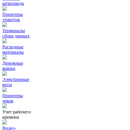
штрихкода
Принтеры
этикеток
Терминалы
сбора данных
Расходные
материалы
Денежные
ящики
Электронные
весы
Принтеры
чеков
Учет рабочего
времени
Видео‑