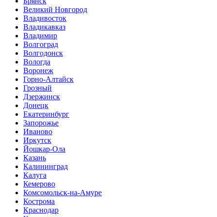
Брянск
Великий Новгород
Владивосток
Владикавказ
Владимир
Волгоград
Волгодонск
Вологда
Воронеж
Горно-Алтайск
Грозный
Дзержинск
Донецк
Екатеринбург
Запорожье
Иваново
Иркутск
Йошкар-Ола
Казань
Калининград
Калуга
Кемерово
Комсомольск-на-Амуре
Кострома
Краснодар