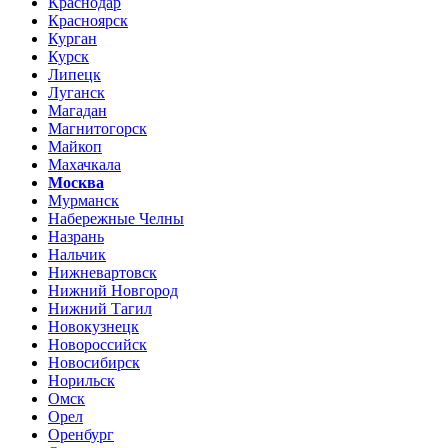
Краснодар
Красноярск
Курган
Курск
Липецк
Луганск
Магадан
Магнитогорск
Майкоп
Махачкала
Москва
Мурманск
Набережные Челны
Назрань
Нальчик
Нижневартовск
Нижний Новгород
Нижний Тагил
Новокузнецк
Новороссийск
Новосибирск
Норильск
Омск
Орел
Оренбург