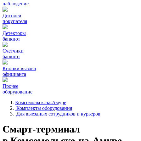
наблюдение
Дисплеи
покупателя
Детекторы
банкнот
Счетчики
банкнот
Кнопки вызова
официанта
Прочее
оборудование
Комсомольск-на-Амуре
Комплекты оборудования
Для выездных сотрудников и курьеров
Смарт-терминал
в Комсомольске-на-Амуре