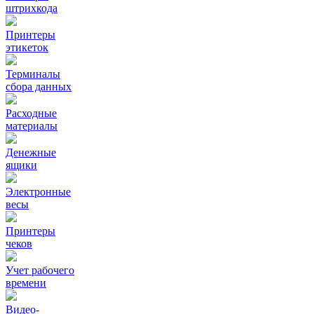
штрихкода
Принтеры
этикеток
Терминалы
сбора данных
Расходные
материалы
Денежные
ящики
Электронные
весы
Принтеры
чеков
Учет рабочего
времени
Видео‑