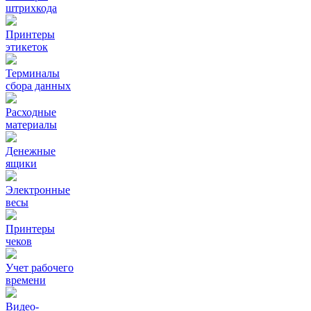
штрихкода
Принтеры
этикеток
Терминалы
сбора данных
Расходные
материалы
Денежные
ящики
Электронные
весы
Принтеры
чеков
Учет рабочего
времени
Видео‑