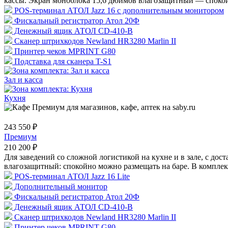
кассы. Экран моноблока 15,6 дюймов влагозащитный — спокойн
POS-терминал АТОЛ Jazz 16 с дополнительным монитором
Фискальный регистратор Атол 20Ф
Денежный ящик АТОЛ CD-410-В
Сканер штрихкодов Newland HR3280 Marlin II
Принтер чеков MPRINT G80
Подставка для сканера T-S1
Зал и касса
Кухня
243 550 ₽
Премиум
210 200 ₽
Для заведений со сложной логистикой на кухне и в зале, с до
влагозащитный: спокойно можно размещать на баре. В комплект 
POS-терминал АТОЛ Jazz 16 Lite
Дополнительный монитор
Фискальный регистратор Атол 20Ф
Денежный ящик АТОЛ CD-410-В
Сканер штрихкодов Newland HR3280 Marlin II
Принтер чеков MPRINT G80