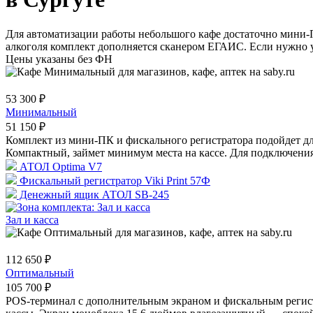
Для автоматизации работы небольшого кафе достаточно мини-П
алкоголя комплект дополняется сканером ЕГАИС. Если нужно ус
Цены указаны без ФН
53 300 ₽
Минимальный
51 150 ₽
Комплект из мини-ПК и фискального регистратора подойдет д
Компактный, займет минимум места на кассе. Для подключения 
АТОЛ Optima V7
Фискальный регистратор Viki Print 57Ф
Денежный ящик АТОЛ SB-245
Зал и касса
112 650 ₽
Оптимальный
105 700 ₽
POS-терминал с дополнительным экраном и фискальным регист