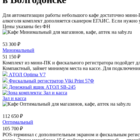
Для автоматизации работы небольшого кафе достаточно мини-П
алкоголя комплект дополняется сканером ЕГАИС. Если нужно ус
Цены указаны без ФН
53 300 ₽
Минимальный
51 150 ₽
Комплект из мини-ПК и фискального регистратора подойдет д
Компактный, займет минимум места на кассе. Для подключения 
АТОЛ Optima V7
Фискальный регистратор Viki Print 57Ф
Денежный ящик АТОЛ SB-245
Зал и касса
112 650 ₽
Оптимальный
105 700 ₽
POS-терминал с дополнительным экраном и фискальным регист