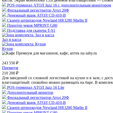
кассы. Экран моноблока 15,6 дюймов влагозащитный — спокойн
POS-терминал АТОЛ Jazz 16 с дополнительным монитором
Фискальный регистратор Атол 20Ф
Денежный ящик АТОЛ CD-410-В
Сканер штрихкодов Newland HR3280 Marlin II
Принтер чеков MPRINT G80
Подставка для сканера T-S1
Зал и касса
Кухня
243 550 ₽
Премиум
210 200 ₽
Для заведений со сложной логистикой на кухне и в зале, с до
влагозащитный: спокойно можно размещать на баре. В комплект 
POS-терминал АТОЛ Jazz 16 Lite
Дополнительный монитор
Фискальный регистратор Атол 20Ф
Денежный ящик АТОЛ CD-410-В
Сканер штрихкодов Newland HR3280 Marlin II
Принтер чеков MPRINT G80