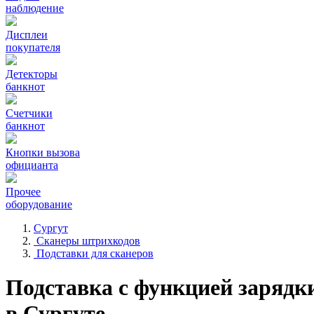
наблюдение
Дисплеи
покупателя
Детекторы
банкнот
Счетчики
банкнот
Кнопки вызова
официанта
Прочее
оборудование
Сургут
Сканеры штрихкодов
Подставки для сканеров
Подставка с функцией заряд
в Сургуте