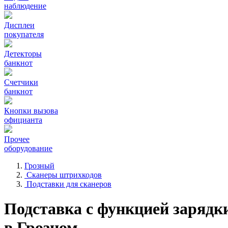
наблюдение
Дисплеи
покупателя
Детекторы
банкнот
Счетчики
банкнот
Кнопки вызова
официанта
Прочее
оборудование
Грозный
Сканеры штрихкодов
Подставки для сканеров
Подставка с функцией заряд
в Грозном