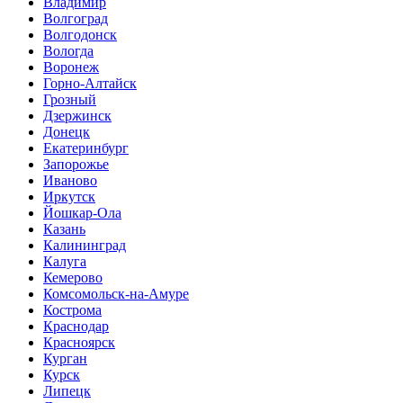
Владимир
Волгоград
Волгодонск
Вологда
Воронеж
Горно-Алтайск
Грозный
Дзержинск
Донецк
Екатеринбург
Запорожье
Иваново
Иркутск
Йошкар-Ола
Казань
Калининград
Калуга
Кемерово
Комсомольск-на-Амуре
Кострома
Краснодар
Красноярск
Курган
Курск
Липецк