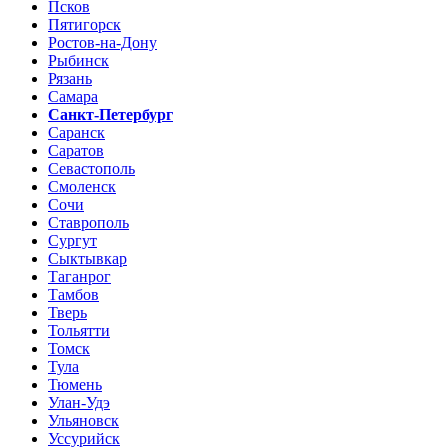
Псков
Пятигорск
Ростов-на-Дону
Рыбинск
Рязань
Самара
Санкт-Петербург
Саранск
Саратов
Севастополь
Смоленск
Сочи
Ставрополь
Сургут
Сыктывкар
Таганрог
Тамбов
Тверь
Тольятти
Томск
Тула
Тюмень
Улан-Удэ
Ульяновск
Уссурийск