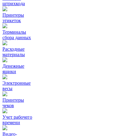
штрихкода
Принтеры
этикеток
Терминалы
сбора данных
Расходные
материалы
Денежные
ящики
Электронные
весы
Принтеры
чеков
Учет рабочего
времени
Видео‑