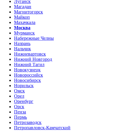
Луганск
Магадан
Магнитогорск
Майкоп
Махачкала
Москва
Мурманск
Набережные Челны
Назрань
Нальчик
Нижневартовск
Нижний Новгород
Нижний Тагил
Новокузнецк
Новороссийск
Новосибирск
Норильск
Омск
Орел
Оренбург
Орск
Пенза
Пермь
Петрозаводск
Петропавловск-Камчатский