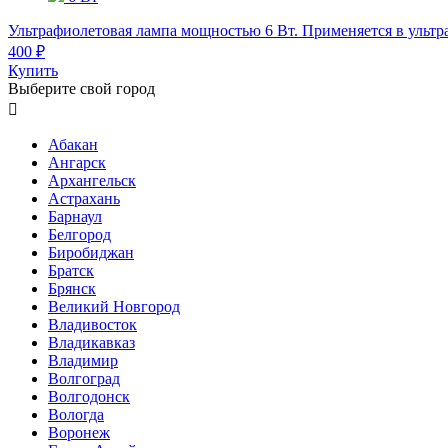
Ультрафиолетовая лампа мощностью 6 Вт. Применяется в ультр
400 ₽
Купить
Выберите свой город

Абакан
Ангарск
Архангельск
Астрахань
Барнаул
Белгород
Биробиджан
Братск
Брянск
Великий Новгород
Владивосток
Владикавказ
Владимир
Волгоград
Волгодонск
Вологда
Воронеж