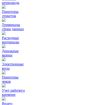
штрихкода
Принтеры
этикеток
Терминалы
сбора данных
Расходные
материалы
Денежные
ящики
Электронные
весы
Принтеры
чеков
Учет рабочего
времени
Видео‑