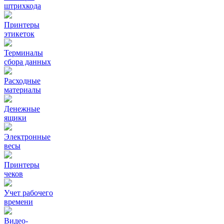
штрихкода
Принтеры
этикеток
Терминалы
сбора данных
Расходные
материалы
Денежные
ящики
Электронные
весы
Принтеры
чеков
Учет рабочего
времени
Видео‑