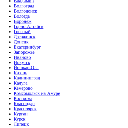
Владимир
Волгоград
Волгодонск
Вологда
Воронеж
Горно-Алтайск
Грозный
Дзержинск
Донецк
Екатеринбург
Запорожье
Иваново
Иркутск
Йошкар-Ола
Казань
Калининград
Калуга
Кемерово
Комсомольск-на-Амуре
Кострома
Краснодар
Красноярск
Курган
Курск
Липецк