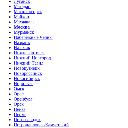
Луганск
Магадан
Магнитогорск
Майкоп
Махачкала
Москва
Мурманск
Набережные Челны
Назрань
Нальчик
Нижневартовск
Нижний Новгород
Нижний Тагил
Новокузнецк
Новороссийск
Новосибирск
Норильск
Омск
Орел
Оренбург
Орск
Пенза
Пермь
Петрозаводск
Петропавловск-Камчатский