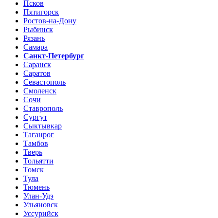
Псков
Пятигорск
Ростов-на-Дону
Рыбинск
Рязань
Самара
Санкт-Петербург
Саранск
Саратов
Севастополь
Смоленск
Сочи
Ставрополь
Сургут
Сыктывкар
Таганрог
Тамбов
Тверь
Тольятти
Томск
Тула
Тюмень
Улан-Удэ
Ульяновск
Уссурийск