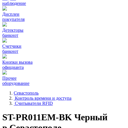
наблюдение
Дисплеи
покупателя
Детекторы
банкнот
Счетчики
банкнот
Кнопки вызова
официанта
Прочее
оборудование
Севастополь
Контроль времени и доступа
Считыватели RFID
ST-PR011EM-BK Черный
в Севастополе