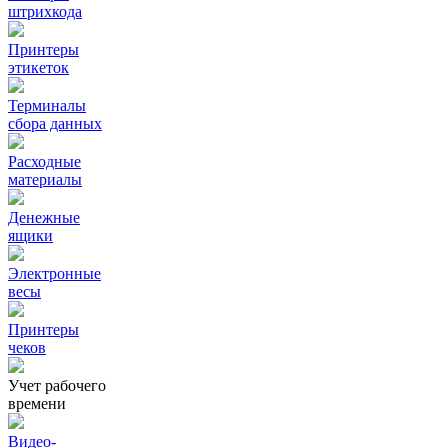
штрихкода
Принтеры
этикеток
Терминалы
сбора данных
Расходные
материалы
Денежные
ящики
Электронные
весы
Принтеры
чеков
Учет рабочего
времени
Видео‑