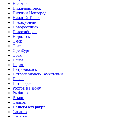
Нальчик
Нижневартовск
Нижний Новгород
Нижний Тагил
Новокузнецк
Новороссийск
Новосибирск
Норильск
Омск
Орел
Оренбург
Орск
Пенза
Пермь
Петрозаводск
Петропавловск-Камчатский
Псков
Пятигорск
Ростов-на-Дону
Рыбинск
Рязань
Самара
Санкт-Петербург
Саранск
Саратов