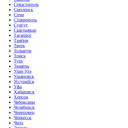
Севастополь
Смоленск
Сочи
Ставрополь
Сургут
Сыктывкар
Таганрог
Тамбов
Тверь
Тольятти
Томск
Тула
Тюмень
Улан-Удэ
Ульяновск
Уссурийск
Уфа
Хабаровск
Херсон
Чебоксары
Челябинск
Череповец
Черкесск
Чита
Элиста