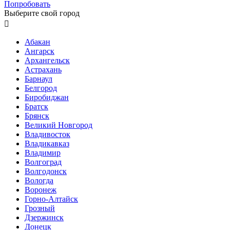
Попробовать
Выберите свой город

Абакан
Ангарск
Архангельск
Астрахань
Барнаул
Белгород
Биробиджан
Братск
Брянск
Великий Новгород
Владивосток
Владикавказ
Владимир
Волгоград
Волгодонск
Вологда
Воронеж
Горно-Алтайск
Грозный
Дзержинск
Донецк