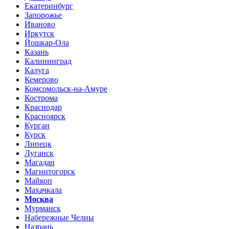
Екатеринбург
Запорожье
Иваново
Иркутск
Йошкар-Ола
Казань
Калининград
Калуга
Кемерово
Комсомольск-на-Амуре
Кострома
Краснодар
Красноярск
Курган
Курск
Липецк
Луганск
Магадан
Магнитогорск
Майкоп
Махачкала
Москва
Мурманск
Набережные Челны
Назрань