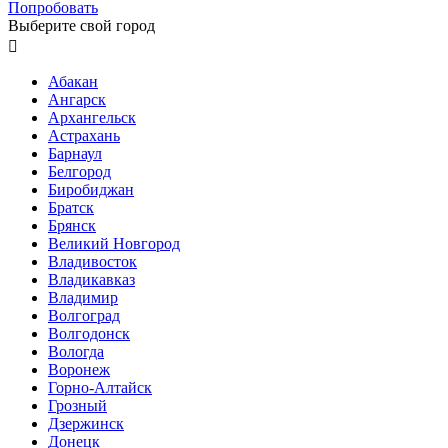
Попробовать
Выберите свой город

Абакан
Ангарск
Архангельск
Астрахань
Барнаул
Белгород
Биробиджан
Братск
Брянск
Великий Новгород
Владивосток
Владикавказ
Владимир
Волгоград
Волгодонск
Вологда
Воронеж
Горно-Алтайск
Грозный
Дзержинск
Донецк