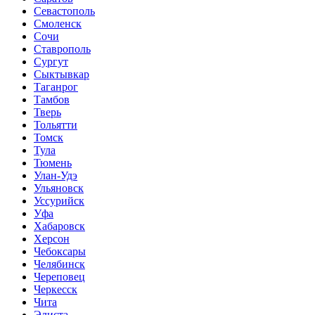
Севастополь
Смоленск
Сочи
Ставрополь
Сургут
Сыктывкар
Таганрог
Тамбов
Тверь
Тольятти
Томск
Тула
Тюмень
Улан-Удэ
Ульяновск
Уссурийск
Уфа
Хабаровск
Херсон
Чебоксары
Челябинск
Череповец
Черкесск
Чита
Элиста