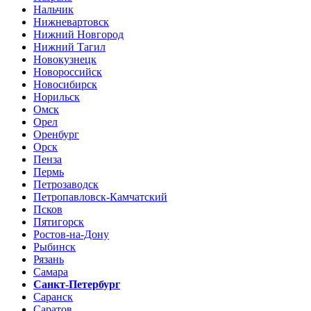
Нальчик
Нижневартовск
Нижний Новгород
Нижний Тагил
Новокузнецк
Новороссийск
Новосибирск
Норильск
Омск
Орел
Оренбург
Орск
Пенза
Пермь
Петрозаводск
Петропавловск-Камчатский
Псков
Пятигорск
Ростов-на-Дону
Рыбинск
Рязань
Самара
Санкт-Петербург
Саранск
Саратов