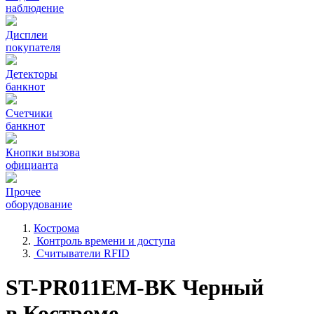
наблюдение
Дисплеи
покупателя
Детекторы
банкнот
Счетчики
банкнот
Кнопки вызова
официанта
Прочее
оборудование
Кострома
Контроль времени и доступа
Считыватели RFID
ST-PR011EM-BK Черный
в Костроме