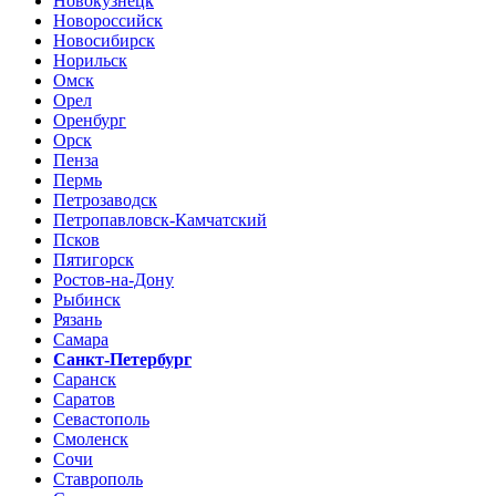
Новокузнецк
Новороссийск
Новосибирск
Норильск
Омск
Орел
Оренбург
Орск
Пенза
Пермь
Петрозаводск
Петропавловск-Камчатский
Псков
Пятигорск
Ростов-на-Дону
Рыбинск
Рязань
Самара
Санкт-Петербург
Саранск
Саратов
Севастополь
Смоленск
Сочи
Ставрополь