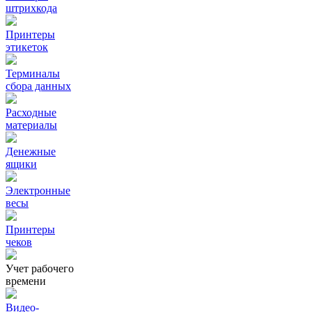
штрихкода
Принтеры
этикеток
Терминалы
сбора данных
Расходные
материалы
Денежные
ящики
Электронные
весы
Принтеры
чеков
Учет рабочего
времени
Видео‑