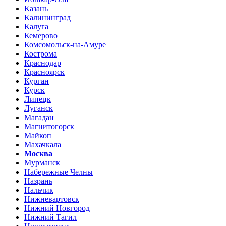
Казань
Калининград
Калуга
Кемерово
Комсомольск-на-Амуре
Кострома
Краснодар
Красноярск
Курган
Курск
Липецк
Луганск
Магадан
Магнитогорск
Майкоп
Махачкала
Москва
Мурманск
Набережные Челны
Назрань
Нальчик
Нижневартовск
Нижний Новгород
Нижний Тагил