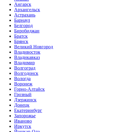
Ангарск
Архангельск
Астрахань
Барнаул
Белгород
Биробиджан
Братск
Брянск
Великий Новгород
Владивосток
Владикавказ
Владимир
Волгоград
Волгодонск
Вологда
Воронеж
Горно-Алтайск
Грозный
Дзержинск
Донецк
Екатеринбург
Запорожье
Иваново
Иркутск
Йошкар-Ола