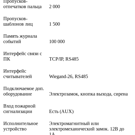
Пропусков-
отпечатков пальца
2 000
Пропусков-
шаблонов лиц
1 500
Память журнала
событий
100 000
Интерфейс связи с
ПК
TCP/IP, RS485
Интерфейс
считывателей
Wiegand-26, RS485
Подключаемое доп.
оборудование
Электрозамок, кнопка выхода, сирена
Вход пожарной
сигнализации
Есть (AUX)
Исполнительное
Электромагнитный или
устройство
электромеханический замок. 12В до
1А.