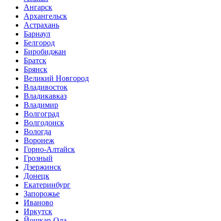
Ангарск
Архангельск
Астрахань
Барнаул
Белгород
Биробиджан
Братск
Брянск
Великий Новгород
Владивосток
Владикавказ
Владимир
Волгоград
Волгодонск
Вологда
Воронеж
Горно-Алтайск
Грозный
Дзержинск
Донецк
Екатеринбург
Запорожье
Иваново
Иркутск
Йошкар-Ола