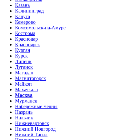
Казань
Калининград
Калуга
Кемерово
Комсомольск-на-Амуре
Кострома
Краснодар
Красноярск
Курган
Курск
Липецк
Луганск
Магадан
Магнитогорск
Майкоп
Махачкала
Москва
Мурманск
Набережные Челны
Назрань
Нальчик
Нижневартовск
Нижний Новгород
Нижний Тагил