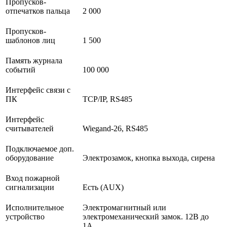
Пропусков-
отпечатков пальца
2 000
Пропусков-
шаблонов лиц
1 500
Память журнала
событий
100 000
Интерфейс связи с
ПК
TCP/IP, RS485
Интерфейс
считывателей
Wiegand-26, RS485
Подключаемое доп.
оборудование
Электрозамок, кнопка выхода, сирена
Вход пожарной
сигнализации
Есть (AUX)
Исполнительное
Электромагнитный или
устройство
электромеханический замок. 12В до
1А.