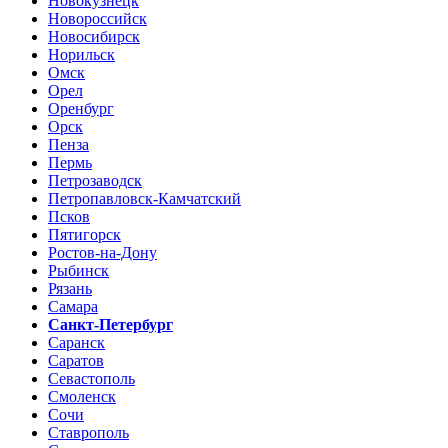
Новокузнецк
Новороссийск
Новосибирск
Норильск
Омск
Орел
Оренбург
Орск
Пенза
Пермь
Петрозаводск
Петропавловск-Камчатский
Псков
Пятигорск
Ростов-на-Дону
Рыбинск
Рязань
Самара
Санкт-Петербург
Саранск
Саратов
Севастополь
Смоленск
Сочи
Ставрополь