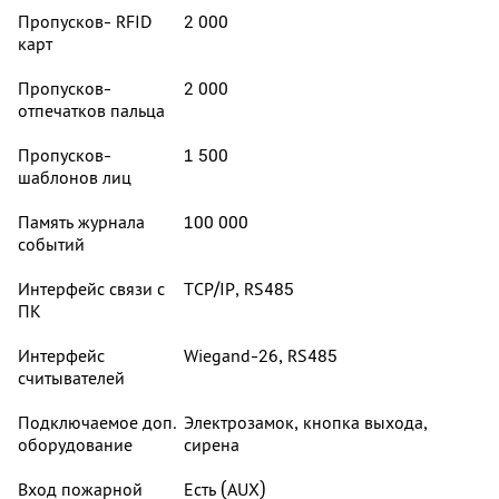
Пропусков- RFID
2 000
карт
Пропусков-
2 000
отпечатков пальца
Пропусков-
1 500
шаблонов лиц
Память журнала
100 000
событий
Интерфейс связи с
TCP/IP, RS485
ПК
Интерфейс
Wiegand-26, RS485
считывателей
Подключаемое доп.
Электрозамок, кнопка выхода,
оборудование
сирена
Вход пожарной
Есть (AUX)