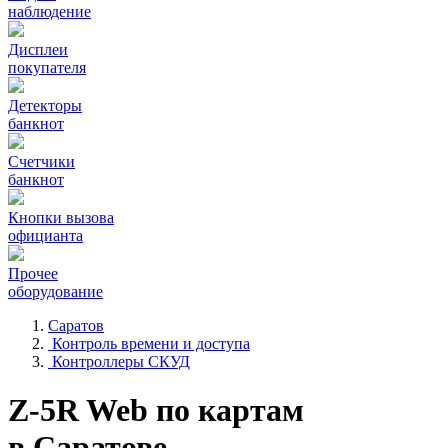
наблюдение
Дисплеи
покупателя
Детекторы
банкнот
Счетчики
банкнот
Кнопки вызова
официанта
Прочее
оборудование
Саратов
Контроль времени и доступа
Контроллеры СКУД
Z-5R Web по картам
в Саратове