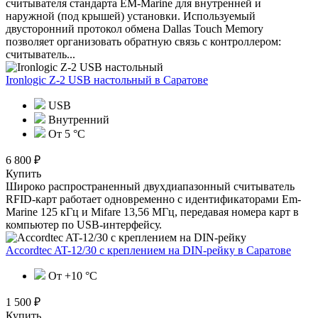
считывателя стандарта EM-Marine для внутренней и
наружной (под крышей) установки. Используемый
двусторонний протокол обмена Dallas Touch Memory
позволяет организовать обратную связь с контроллером:
считыватель...
Ironlogic Z-2 USB настольный
в Саратове
USB
Внутренний
От 5 °С
6 800 ₽
Купить
Широко распространенный двухдиапазонный считыватель
RFID-карт работает одновременно с идентификаторами Em-
Marine 125 кГц и Mifare 13,56 МГц, передавая номера карт в
компьютер по USB-интерфейсу.
Accordtec AT-12/30 с креплением на DIN-рейку
в Саратове
От +10 °С
1 500 ₽
Купить