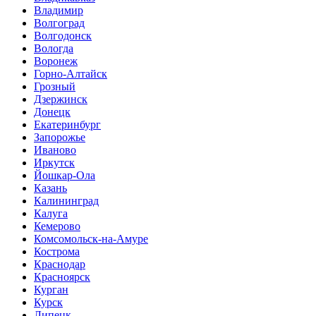
Владимир
Волгоград
Волгодонск
Вологда
Воронеж
Горно-Алтайск
Грозный
Дзержинск
Донецк
Екатеринбург
Запорожье
Иваново
Иркутск
Йошкар-Ола
Казань
Калининград
Калуга
Кемерово
Комсомольск-на-Амуре
Кострома
Краснодар
Красноярск
Курган
Курск
Липецк