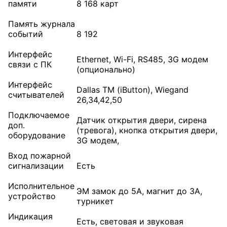
памяти
8 168 карт
Память журнала
событий
8 192
Интерфейс
Ethernet, Wi-Fi, RS485, 3G модем
связи с ПК
(опционально)
Интерфейс
Dallas TM (iButton), Wiegand
считывателей
26,34,42,50
Подключаемое
Датчик открытия двери, сирена
доп.
(тревога), кнопка открытия двери,
оборудование
3G модем,
Вход пожарной
сигнализации
Есть
Исполнительное
ЭМ замок до 5А, магнит до 3А,
устройство
турникет
Индикация
Есть, световая и звуковая