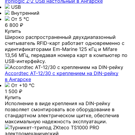
Ironlogic Z-2 USB настольный
в Ангарске
USB
Внутренний
От 5 °С
6 800 ₽
Купить
Широко распространенный двухдиапазонный
считыватель RFID-карт работает одновременно с
идентификаторами Em-Marine 125 кГц и Mifare
13,56 МГц, передавая номера карт в компьютер по
USB-интерфейсу.
Accordtec AT-12/30 с креплением на DIN-рейку
в Ангарске
От +10 °С
1 500 ₽
Купить
Исполнение в виде крепления на DIN-рейку
позволяет смонтировать все оборудование в
стандартном электрическом щитке, обеспечив
максимальную надежность эксплуатации.