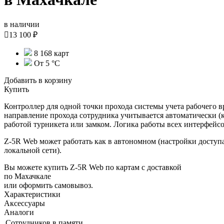
в наличии

13 100 ₽
8 168 карт
От 5 °С
Добавить в корзину
Купить
Контроллер для одной точки прохода системы учета рабочего в
направление прохода сотрудника учитывается автоматически (
работой турникета или замком. Логика работы всех интерфейсо
Z-5R Web может работать как в автономном (настройки доступа
локальной сети).
Вы можете купить Z-5R Web по картам с доставкой
по Махачкале
или оформить самовывоз.
Характеристики
Аксессуары
Аналоги
Сотрудников в памяти