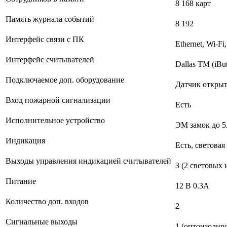
8 168 карт
Память журнала событий
8 192
Интерфейс связи с ПК
Ethernet, Wi-F
Интерфейс считывателей
Dallas TM (iBu
Подключаемое доп. оборудование
Датчик открыт
Вход пожарной сигнализации
Есть
Исполнительное устройство
ЭМ замок до 5
Индикация
Есть, световая
Выходы управления индикацией считывателей
3 (2 световых 
Питание
12 B 0.3А
Количество доп. входов
2
Сигнальные выходы
1 (оптоизолир