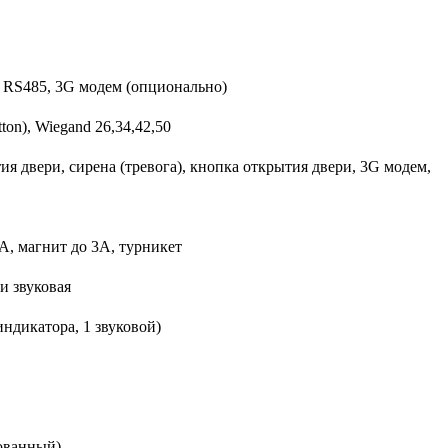
i, RS485, 3G модем (опционально)
tton), Wiegand 26,34,42,50
ия двери, сирена (тревога), кнопка открытия двери, 3G модем,
А, магнит до 3А, турникет
 и звуковая
индикатора, 1 звуковой)
ованный)