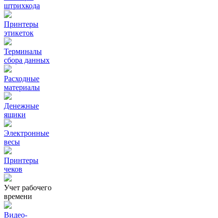
штрихкода
Принтеры
этикеток
Терминалы
сбора данных
Расходные
материалы
Денежные
ящики
Электронные
весы
Принтеры
чеков
Учет рабочего
времени
Видео‑