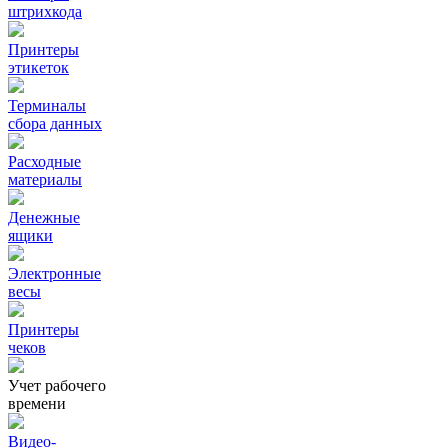
штрихкода
Принтеры
этикеток
Терминалы
сбора данных
Расходные
материалы
Денежные
ящики
Электронные
весы
Принтеры
чеков
Учет рабочего
времени
Видео‑