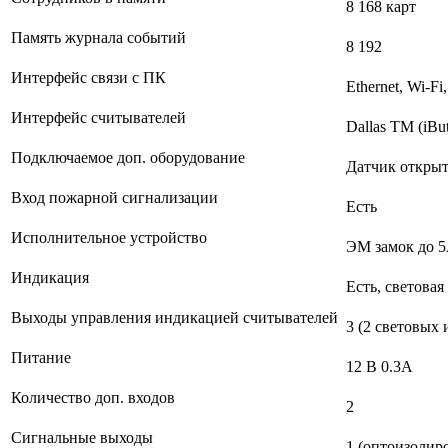
8 168 карт
Память журнала событий
8 192
Интерфейс связи с ПК
Ethernet, Wi-F
Интерфейс считывателей
Dallas TM (iBu
Подключаемое доп. оборудование
Датчик открыт
Вход пожарной сигнализации
Есть
Исполнительное устройство
ЭМ замок до 5
Индикация
Есть, световая
Выходы управления индикацией считывателей
3 (2 световых 
Питание
12 B 0.3А
Количество доп. входов
2
Сигнальные выходы
1 (оптоизолир