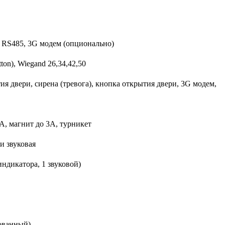
i, RS485, 3G модем (опционально)
tton), Wiegand 26,34,42,50
ия двери, сирена (тревога), кнопка открытия двери, 3G модем,
А, магнит до 3А, турникет
 и звуковая
индикатора, 1 звуковой)
ованный)