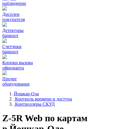
наблюдение
Дисплеи
покупателя
Детекторы
банкнот
Счетчики
банкнот
Кнопки вызова
официанта
Прочее
оборудование
Йошкар-Ола
Контроль времени и доступа
Контроллеры СКУД
Z-5R Web по картам
в Йошкар-Оле