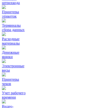
штрихкода
Принтеры
этикеток
Терминалы
сбора данных
Расходные
материалы
Денежные
ящики
Электронные
весы
Принтеры
чеков
Учет рабочего
времени
Видео‑