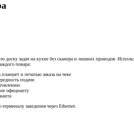
ра
ю доску задач на кухне без сканера и лишних проводов. Испол
аждого повара:
 планшет и печатью заказа на чеке
ередность подачи
готовлению
ение официанту
цианта
терминалу заведения через Ethernet.