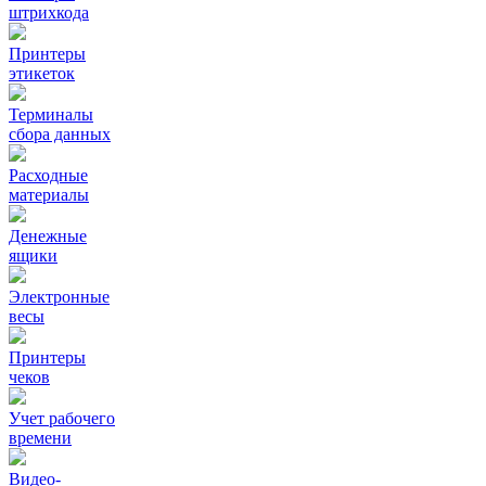
штрихкода
Принтеры
этикеток
Терминалы
сбора данных
Расходные
материалы
Денежные
ящики
Электронные
весы
Принтеры
чеков
Учет рабочего
времени
Видео‑