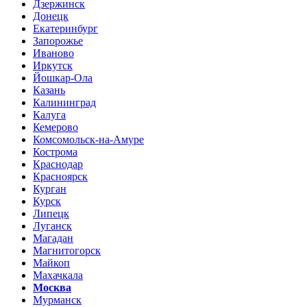
Дзержинск
Донецк
Екатеринбург
Запорожье
Иваново
Иркутск
Йошкар-Ола
Казань
Калининград
Калуга
Кемерово
Комсомольск-на-Амуре
Кострома
Краснодар
Красноярск
Курган
Курск
Липецк
Луганск
Магадан
Магнитогорск
Майкоп
Махачкала
Москва
Мурманск