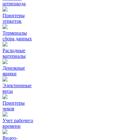
штрихкода
Принтеры
этикеток
Терминалы
сбора данных
Расходные
материалы
Денежные
ящики
Электронные
весы
Принтеры
чеков
Учет рабочего
времени
Видео‑