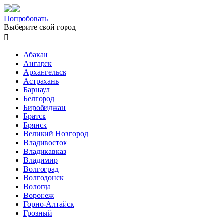
Попробовать
Выберите свой город

Абакан
Ангарск
Архангельск
Астрахань
Барнаул
Белгород
Биробиджан
Братск
Брянск
Великий Новгород
Владивосток
Владикавказ
Владимир
Волгоград
Волгодонск
Вологда
Воронеж
Горно-Алтайск
Грозный