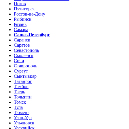
Псков
Пятигорск
Ростов-на-Дону
Рыбинск
Рязань
Самара
Санкт-Петербург
Саранск
Саратов
Севастополь
Смоленск
Сочи
Ставрополь
Сургут
Сыктывкар
Таганрог
Тамбов
Тверь
Тольятти
Томск
Тула
Тюмень
Улан-Удэ
Ульяновск
Уссурийск