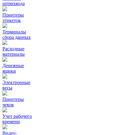
штрихкода
Принтеры
этикеток
Терминалы
сбора данных
Расходные
материалы
Денежные
ящики
Электронные
весы
Принтеры
чеков
Учет рабочего
времени
Видео‑