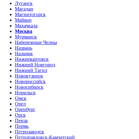
Луганск
Магадан
Магнитогорск
Майкоп
Махачкала
Москва
Мурманск
Набережные Челны
Назрань
Нальчик
Нижневартовск
Нижний Новгород
Нижний Тагил
Новокузнецк
Новороссийск
Новосибирск
Норильск
Омск
Орел
Оренбург
Орск
Пенза
Пермь
Петрозаводск
Петропавловск-Камчатский