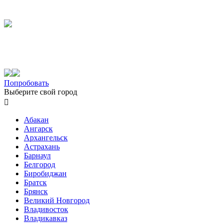
Попробовать
Выберите свой город

Абакан
Ангарск
Архангельск
Астрахань
Барнаул
Белгород
Биробиджан
Братск
Брянск
Великий Новгород
Владивосток
Владикавказ