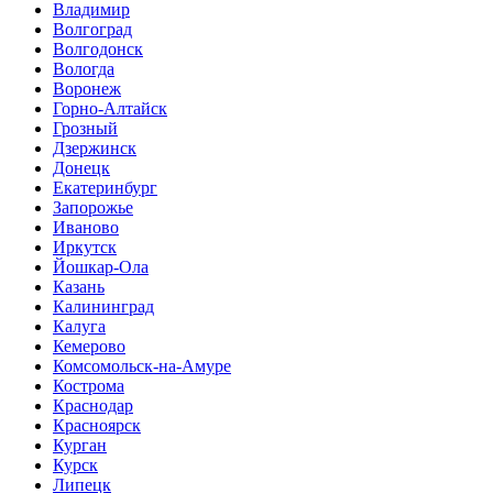
Владимир
Волгоград
Волгодонск
Вологда
Воронеж
Горно-Алтайск
Грозный
Дзержинск
Донецк
Екатеринбург
Запорожье
Иваново
Иркутск
Йошкар-Ола
Казань
Калининград
Калуга
Кемерово
Комсомольск-на-Амуре
Кострома
Краснодар
Красноярск
Курган
Курск
Липецк