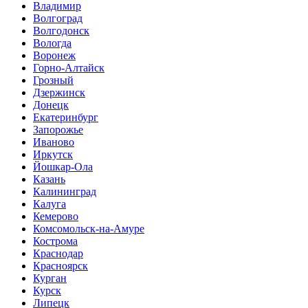
Владимир
Волгоград
Волгодонск
Вологда
Воронеж
Горно-Алтайск
Грозный
Дзержинск
Донецк
Екатеринбург
Запорожье
Иваново
Иркутск
Йошкар-Ола
Казань
Калининград
Калуга
Кемерово
Комсомольск-на-Амуре
Кострома
Краснодар
Красноярск
Курган
Курск
Липецк