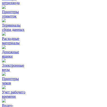
штрихкода
Принтеры
этикеток
Терминалы
сбора данных
Расходные
материалы
Денежные
ящики
Электронные
весы
Принтеры
чеков
Учет рабочего
времени
Видео‑