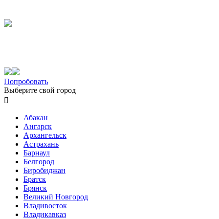
Попробовать
Выберите свой город

Абакан
Ангарск
Архангельск
Астрахань
Барнаул
Белгород
Биробиджан
Братск
Брянск
Великий Новгород
Владивосток
Владикавказ