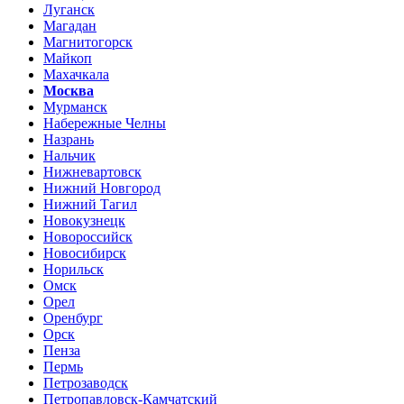
Луганск
Магадан
Магнитогорск
Майкоп
Махачкала
Москва
Мурманск
Набережные Челны
Назрань
Нальчик
Нижневартовск
Нижний Новгород
Нижний Тагил
Новокузнецк
Новороссийск
Новосибирск
Норильск
Омск
Орел
Оренбург
Орск
Пенза
Пермь
Петрозаводск
Петропавловск-Камчатский