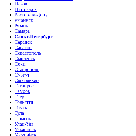
Псков
Пятигорск
Ростов-на-Дону
Рыбинск
Рязань
Самара
Санкт-Петербург
Саранск
Саратов
Севастополь
Смоленск
Сочи
Ставрополь
Сургут
Сыктывкар
Таганрог
Тамбов
Тверь
Тольятти
Томск
Тула
Тюмень
Улан-Удэ
Ульяновск
Уссурийск