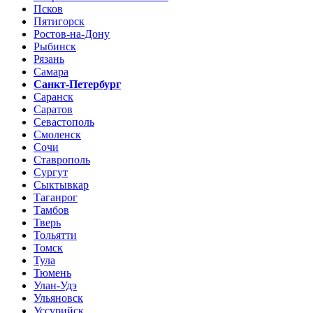
Псков
Пятигорск
Ростов-на-Дону
Рыбинск
Рязань
Самара
Санкт-Петербург
Саранск
Саратов
Севастополь
Смоленск
Сочи
Ставрополь
Сургут
Сыктывкар
Таганрог
Тамбов
Тверь
Тольятти
Томск
Тула
Тюмень
Улан-Удэ
Ульяновск
Уссурийск