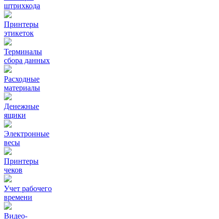
штрихкода
Принтеры
этикеток
Терминалы
сбора данных
Расходные
материалы
Денежные
ящики
Электронные
весы
Принтеры
чеков
Учет рабочего
времени
Видео‑