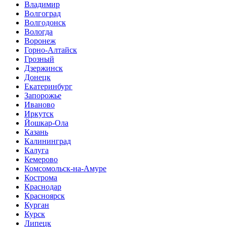
Владимир
Волгоград
Волгодонск
Вологда
Воронеж
Горно-Алтайск
Грозный
Дзержинск
Донецк
Екатеринбург
Запорожье
Иваново
Иркутск
Йошкар-Ола
Казань
Калининград
Калуга
Кемерово
Комсомольск-на-Амуре
Кострома
Краснодар
Красноярск
Курган
Курск
Липецк