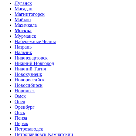
Луганск
Магадан
Магнитогорск
Майкоп
Махачкала
Москва
Мурманск
Набережные Челны
Назрань
Нальчик
Нижневартовск
Нижний Новгород
Нижний Тагил
Новокузнецк
Новороссийск
Новосибирск
Норильск
Омск
Орел
Оренбург
Орск
Пенза
Пермь
Петрозаводск
Петропавловск-Камчатский