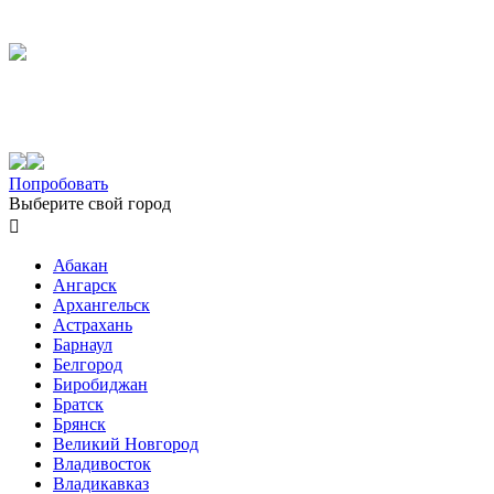
Попробовать
Выберите свой город

Абакан
Ангарск
Архангельск
Астрахань
Барнаул
Белгород
Биробиджан
Братск
Брянск
Великий Новгород
Владивосток
Владикавказ