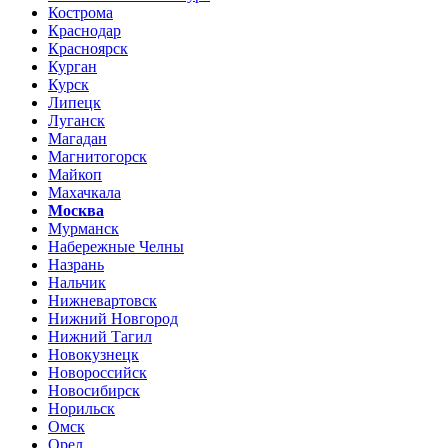
Кострома
Краснодар
Красноярск
Курган
Курск
Липецк
Луганск
Магадан
Магнитогорск
Майкоп
Махачкала
Москва
Мурманск
Набережные Челны
Назрань
Нальчик
Нижневартовск
Нижний Новгород
Нижний Тагил
Новокузнецк
Новороссийск
Новосибирск
Норильск
Омск
Орел