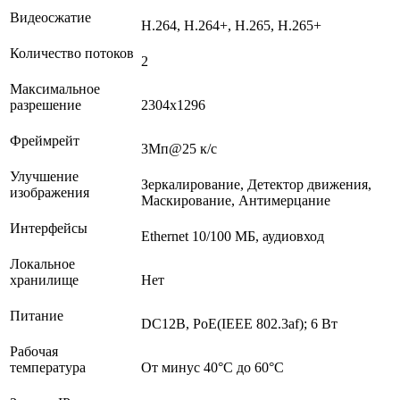
Видеосжатие
H.264, H.264+, H.265, H.265+
Количество потоков
2
Максимальное
разрешение
2304x1296
Фреймрейт
3Мп@25 к/с
Улучшение
Зеркалирование, Детектор движения,
изображения
Маскирование, Антимерцание
Интерфейсы
Ethernet 10/100 МБ, аудиовход
Локальное
хранилище
Нет
Питание
DC12В, PoE(IEEE 802.3af); 6 Вт
Рабочая
температура
От минус 40°С до 60°С