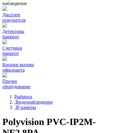
наблюдение
Дисплеи
покупателя
Детекторы
банкнот
Счетчики
банкнот
Кнопки вызова
официанта
Прочее
оборудование
Рыбинск
Видеонаблюдение
IP-камеры
Polyvision PVC-IP2M-
NF2.8PA