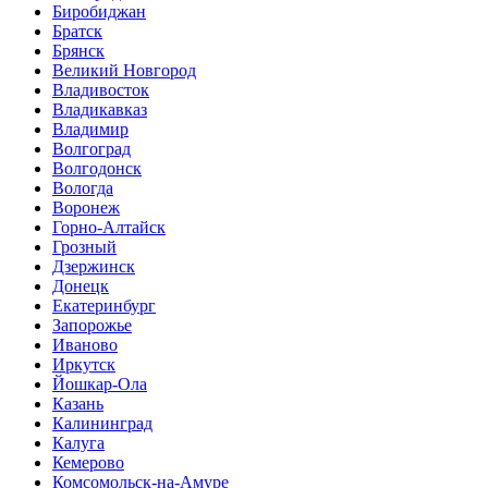
Биробиджан
Братск
Брянск
Великий Новгород
Владивосток
Владикавказ
Владимир
Волгоград
Волгодонск
Вологда
Воронеж
Горно-Алтайск
Грозный
Дзержинск
Донецк
Екатеринбург
Запорожье
Иваново
Иркутск
Йошкар-Ола
Казань
Калининград
Калуга
Кемерово
Комсомольск-на-Амуре