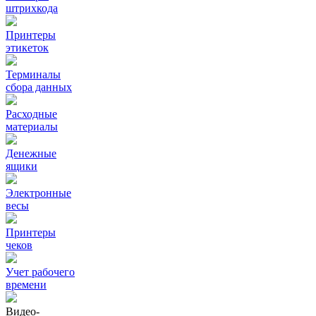
штрихкода
Принтеры
этикеток
Терминалы
сбора данных
Расходные
материалы
Денежные
ящики
Электронные
весы
Принтеры
чеков
Учет рабочего
времени
Видео‑