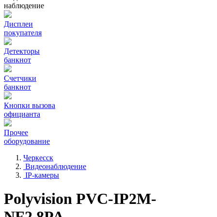
наблюдение
Дисплеи
покупателя
Детекторы
банкнот
Счетчики
банкнот
Кнопки вызова
официанта
Прочее
оборудование
Черкесск
Видеонаблюдение
IP-камеры
Polyvision PVC-IP2M-
NF2.8PA