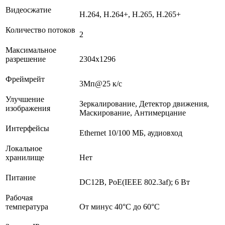
Видеосжатие
H.264, H.264+, H.265, H.265+
Количество потоков
2
Максимальное
разрешение
2304x1296
Фреймрейт
3Мп@25 к/с
Улучшение
Зеркалирование, Детектор движения,
изображения
Маскирование, Антимерцание
Интерфейсы
Ethernet 10/100 МБ, аудиовход
Локальное
хранилище
Нет
Питание
DC12В, PoE(IEEE 802.3af); 6 Вт
Рабочая
температура
От минус 40°С до 60°С