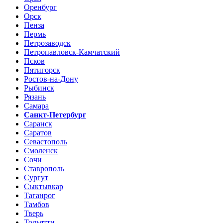
Оренбург
Орск
Пенза
Пермь
Петрозаводск
Петропавловск-Камчатский
Псков
Пятигорск
Ростов-на-Дону
Рыбинск
Рязань
Самара
Санкт-Петербург
Саранск
Саратов
Севастополь
Смоленск
Сочи
Ставрополь
Сургут
Сыктывкар
Таганрог
Тамбов
Тверь
Тольятти