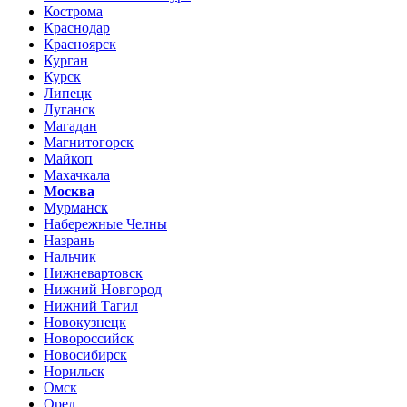
Кострома
Краснодар
Красноярск
Курган
Курск
Липецк
Луганск
Магадан
Магнитогорск
Майкоп
Махачкала
Москва
Мурманск
Набережные Челны
Назрань
Нальчик
Нижневартовск
Нижний Новгород
Нижний Тагил
Новокузнецк
Новороссийск
Новосибирск
Норильск
Омск
Орел