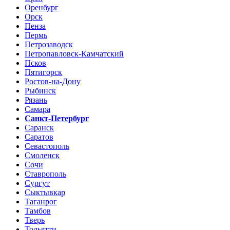
Оренбург
Орск
Пенза
Пермь
Петрозаводск
Петропавловск-Камчатский
Псков
Пятигорск
Ростов-на-Дону
Рыбинск
Рязань
Самара
Санкт-Петербург
Саранск
Саратов
Севастополь
Смоленск
Сочи
Ставрополь
Сургут
Сыктывкар
Таганрог
Тамбов
Тверь
Тольятти