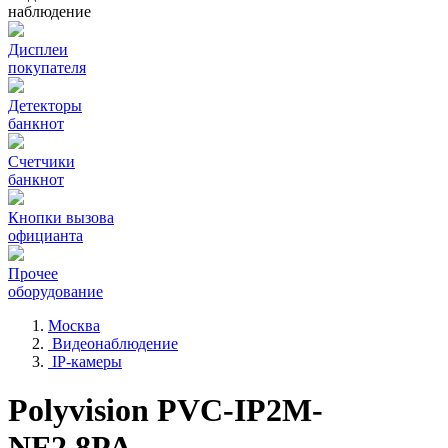
наблюдение
Дисплеи
покупателя
Детекторы
банкнот
Счетчики
банкнот
Кнопки вызова
официанта
Прочее
оборудование
Москва
Видеонаблюдение
IP-камеры
Polyvision PVC-IP2M-
NF2.8PA