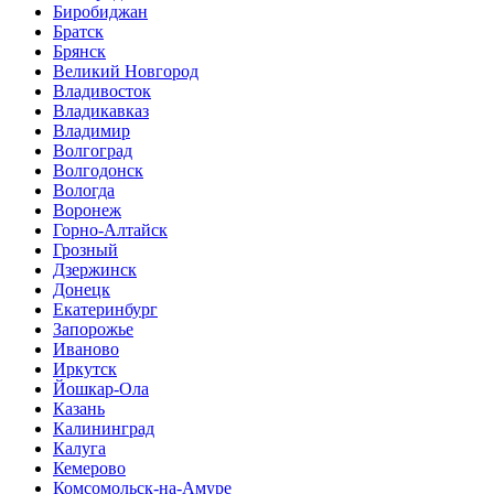
Биробиджан
Братск
Брянск
Великий Новгород
Владивосток
Владикавказ
Владимир
Волгоград
Волгодонск
Вологда
Воронеж
Горно-Алтайск
Грозный
Дзержинск
Донецк
Екатеринбург
Запорожье
Иваново
Иркутск
Йошкар-Ола
Казань
Калининград
Калуга
Кемерово
Комсомольск-на-Амуре