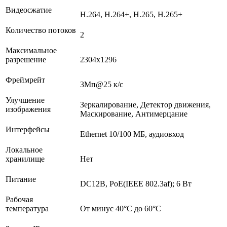
Видеосжатие
H.264, H.264+, H.265, H.265+
Количество потоков
2
Максимальное
разрешение
2304x1296
Фреймрейт
3Мп@25 к/с
Улучшение
Зеркалирование, Детектор движения,
изображения
Маскирование, Антимерцание
Интерфейсы
Ethernet 10/100 МБ, аудиовход
Локальное
хранилище
Нет
Питание
DC12В, PoE(IEEE 802.3af); 6 Вт
Рабочая
температура
От минус 40°С до 60°С