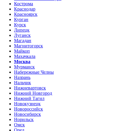
Кострома
Краснодар
Красноярск
Курган
Курск
Липецк
Луганск
Магадан
Магнитогорск
Майкоп
Махачкала
Москва
Мурманск
Набережные Челны
Назрань
Нальчик
Нижневартовск
Нижний Новгород
Нижний Тагил
Новокузнецк
Новороссийск
Новосибирск
Норильск
Омск
Орел