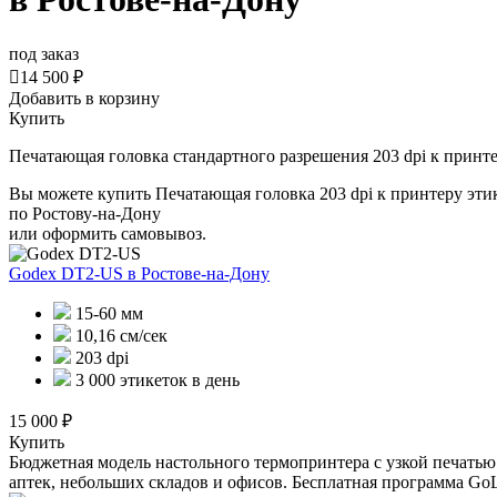
под заказ

14 500 ₽
Добавить в корзину
Купить
Печатающая головка стандартного разрешения 203 dpi к принт
Вы можете купить Печатающая головка 203 dpi к принтеру эти
по Ростову-на-Дону
или оформить самовывоз.
Godex DT2-US
в Ростове-на-Дону
15-60 мм
10,16 см/сек
203 dpi
3 000 этикеток в день
15 000 ₽
Купить
Бюджетная модель настольного термопринтера с узкой печатью.
аптек, небольших складов и офисов. Бесплатная программа GoLa