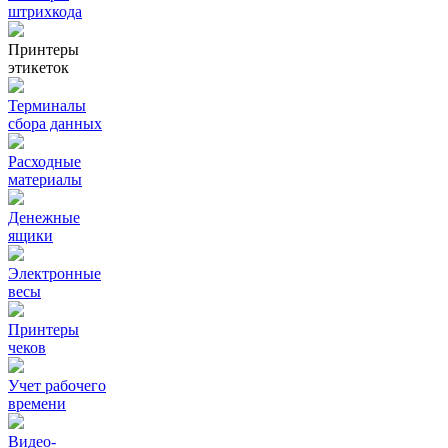
штрихкода
Принтеры
этикеток
Терминалы
сбора данных
Расходные
материалы
Денежные
ящики
Электронные
весы
Принтеры
чеков
Учет рабочего
времени
Видео‑