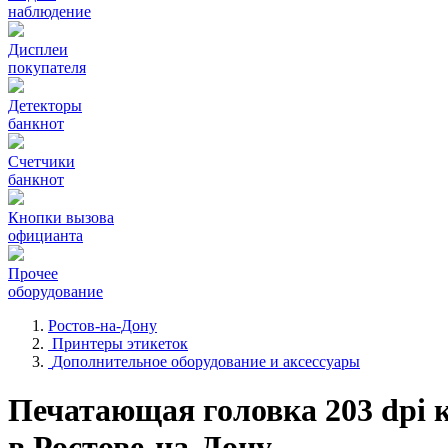
наблюдение
Дисплеи
покупателя
Детекторы
банкнот
Счетчики
банкнот
Кнопки вызова
официанта
Прочее
оборудование
Ростов-на-Дону
Принтеры этикеток
Дополнительное оборудование и аксессуары
Печатающая головка 203 dpi 
в Ростове-на-Дону