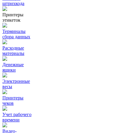
штрихкода
Принтеры
этикеток
Терминалы
сбора данных
Расходные
материалы
Денежные
ящики
Электронные
весы
Принтеры
чеков
Учет рабочего
времени
Видео‑