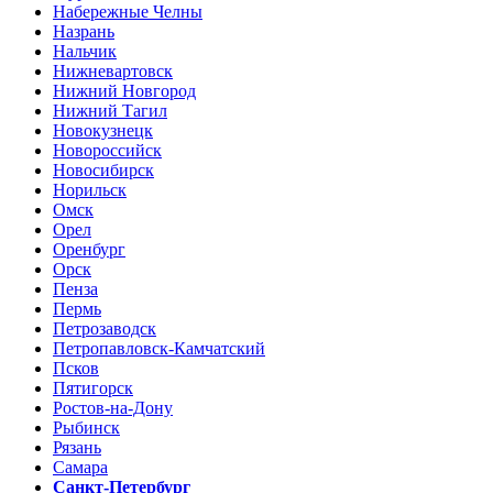
Набережные Челны
Назрань
Нальчик
Нижневартовск
Нижний Новгород
Нижний Тагил
Новокузнецк
Новороссийск
Новосибирск
Норильск
Омск
Орел
Оренбург
Орск
Пенза
Пермь
Петрозаводск
Петропавловск-Камчатский
Псков
Пятигорск
Ростов-на-Дону
Рыбинск
Рязань
Самара
Санкт-Петербург