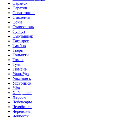
Саранск
Саратов
Севастополь
Смоленск
Сочи
Ставрополь
Сургут
Сыктывкар
Таганрог
Тамбов
Тверь
Тольятти
Томск
Тула
Тюмень
Улан-Удэ
Ульяновск
Уссурийск
Уфа
Хабаровск
Херсон
Чебоксары
Челябинск
Череповец
Черкесск