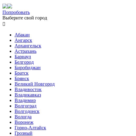
Попробовать
Выберите свой город

Абакан
Ангарск
Архангельск
Астрахань
Барнаул
Белгород
Биробиджан
Братск
Брянск
Великий Новгород
Владивосток
Владикавказ
Владимир
Волгоград
Волгодонск
Вологда
Воронеж
Горно-Алтайск
Грозный