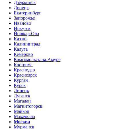
Дзержинск
Донецк
Екатеринбург
Запорожье
Иваново
Иркутск
Йошкар-Ола
Казань
Калининград
Калуга
Кемерово
Комсомольск-на-Амуре
Кострома
Краснодар
Красноярск
Курган
Курск
Липецк
Луганск
Магадан
Магнитогорск
Майкоп
Махачкала
Москва
Мурманск