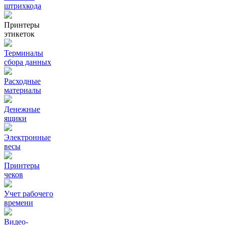
штрихкода
Принтеры
этикеток
Терминалы
сбора данных
Расходные
материалы
Денежные
ящики
Электронные
весы
Принтеры
чеков
Учет рабочего
времени
Видео‑