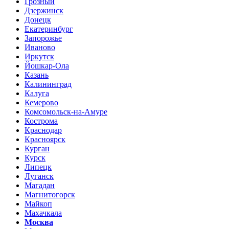
Грозный
Дзержинск
Донецк
Екатеринбург
Запорожье
Иваново
Иркутск
Йошкар-Ола
Казань
Калининград
Калуга
Кемерово
Комсомольск-на-Амуре
Кострома
Краснодар
Красноярск
Курган
Курск
Липецк
Луганск
Магадан
Магнитогорск
Майкоп
Махачкала
Москва