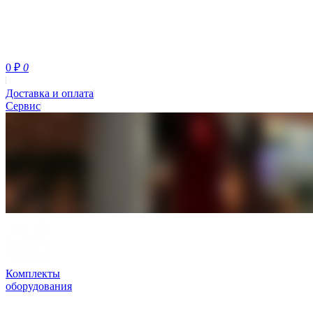
0
₽
0
Доставка и оплата
Сервис
Комплекты
оборудования