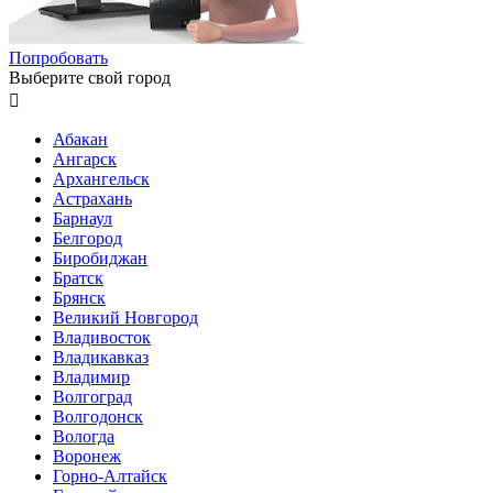
Попробовать
Выберите свой город

Абакан
Ангарск
Архангельск
Астрахань
Барнаул
Белгород
Биробиджан
Братск
Брянск
Великий Новгород
Владивосток
Владикавказ
Владимир
Волгоград
Волгодонск
Вологда
Воронеж
Горно-Алтайск