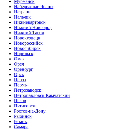
Мурманск
Набережные Челны
Назрань
Нальчик
Нижневартовск
Нижний Новгород
Нижний Тагил
Новокузнецк
Новороссийск
Новосибирск
Норильск
Омск
Орел
Оренбург
Орск
Пенза
Пермь
Петрозаводск
Петропавловск-Камчатский
Псков
Пятигорск
Ростов-на-Дону
Рыбинск
Рязань
Самара