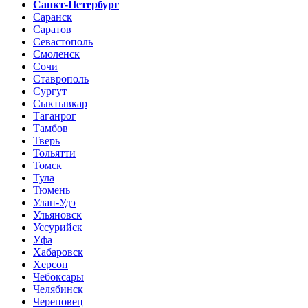
Санкт-Петербург
Саранск
Саратов
Севастополь
Смоленск
Сочи
Ставрополь
Сургут
Сыктывкар
Таганрог
Тамбов
Тверь
Тольятти
Томск
Тула
Тюмень
Улан-Удэ
Ульяновск
Уссурийск
Уфа
Хабаровск
Херсон
Чебоксары
Челябинск
Череповец