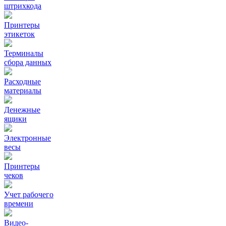
штрихкода
Принтеры
этикеток
Терминалы
сбора данных
Расходные
материалы
Денежные
ящики
Электронные
весы
Принтеры
чеков
Учет рабочего
времени
Видео‑