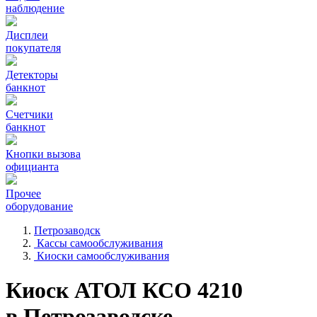
наблюдение
Дисплеи
покупателя
Детекторы
банкнот
Счетчики
банкнот
Кнопки вызова
официанта
Прочее
оборудование
Петрозаводск
Кассы самообслуживания
Киоски самообслуживания
Киоск АТОЛ КСО 4210
в Петрозаводске