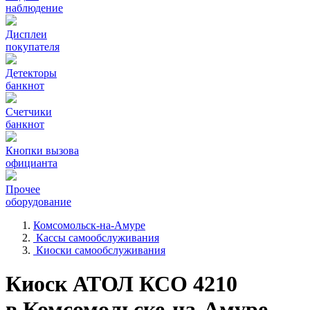
наблюдение
Дисплеи
покупателя
Детекторы
банкнот
Счетчики
банкнот
Кнопки вызова
официанта
Прочее
оборудование
Комсомольск-на-Амуре
Кассы самообслуживания
Киоски самообслуживания
Киоск АТОЛ КСО 4210
в Комсомольске-на-Амуре