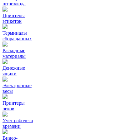
штрихкода
Принтеры
этикеток
Терминалы
сбора данных
Расходные
материалы
Денежные
ящики
Электронные
весы
Принтеры
чеков
Учет рабочего
времени
Видео‑