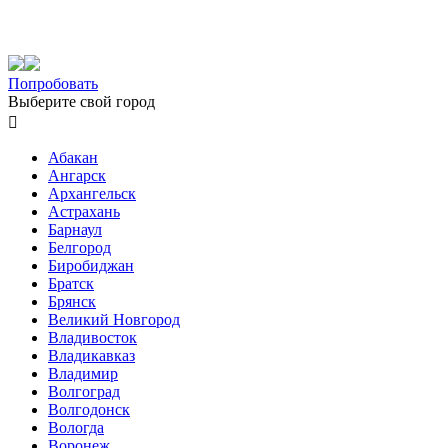
Попробовать
Выберите свой город

Абакан
Ангарск
Архангельск
Астрахань
Барнаул
Белгород
Биробиджан
Братск
Брянск
Великий Новгород
Владивосток
Владикавказ
Владимир
Волгоград
Волгодонск
Вологда
Воронеж