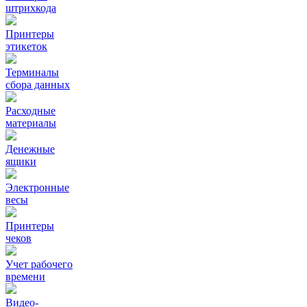
штрихкода
Принтеры
этикеток
Терминалы
сбора данных
Расходные
материалы
Денежные
ящики
Электронные
весы
Принтеры
чеков
Учет рабочего
времени
Видео‑