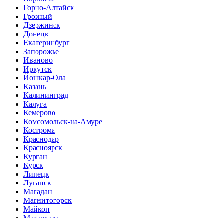
Горно-Алтайск
Грозный
Дзержинск
Донецк
Екатеринбург
Запорожье
Иваново
Иркутск
Йошкар-Ола
Казань
Калининград
Калуга
Кемерово
Комсомольск-на-Амуре
Кострома
Краснодар
Красноярск
Курган
Курск
Липецк
Луганск
Магадан
Магнитогорск
Майкоп
Махачкала