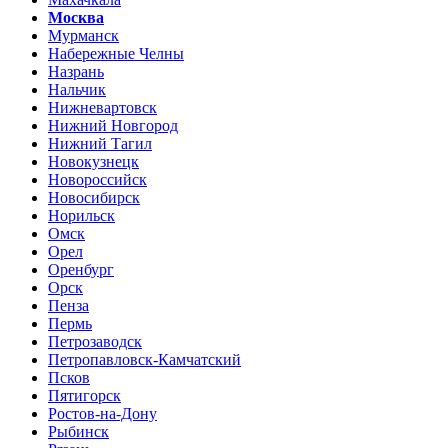
Москва
Мурманск
Набережные Челны
Назрань
Нальчик
Нижневартовск
Нижний Новгород
Нижний Тагил
Новокузнецк
Новороссийск
Новосибирск
Норильск
Омск
Орел
Оренбург
Орск
Пенза
Пермь
Петрозаводск
Петропавловск-Камчатский
Псков
Пятигорск
Ростов-на-Дону
Рыбинск