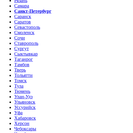
Рязань
Самара
Санкт-Петербург
Саранск
Саратов
Севастополь
Смоленск
Сочи
Ставрополь
Сургут
Сыктывкар
Таганрог
Тамбов
Тверь
Тольятти
Томск
Тула
Тюмень
Улан-Удэ
Ульяновск
Уссурийск
Уфа
Хабаровск
Херсон
Чебоксары