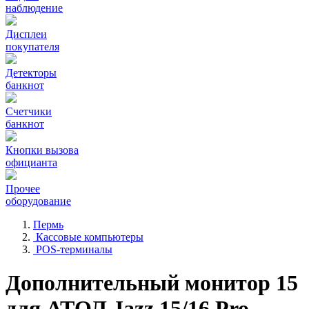
наблюдение
Дисплеи
покупателя
Детекторы
банкнот
Счетчики
банкнот
Кнопки вызова
официанта
Прочее
оборудование
Пермь
Кассовые компьютеры
POS-терминалы
Дополнительный монитор 15
для АТОЛ Jazz 15/16 Pro