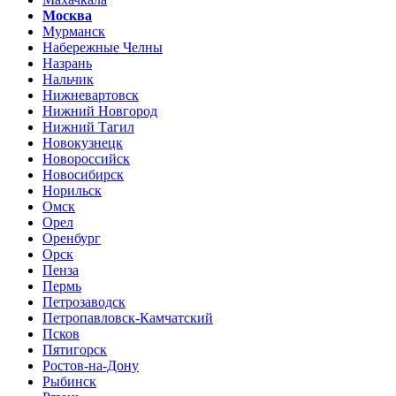
Москва
Мурманск
Набережные Челны
Назрань
Нальчик
Нижневартовск
Нижний Новгород
Нижний Тагил
Новокузнецк
Новороссийск
Новосибирск
Норильск
Омск
Орел
Оренбург
Орск
Пенза
Пермь
Петрозаводск
Петропавловск-Камчатский
Псков
Пятигорск
Ростов-на-Дону
Рыбинск