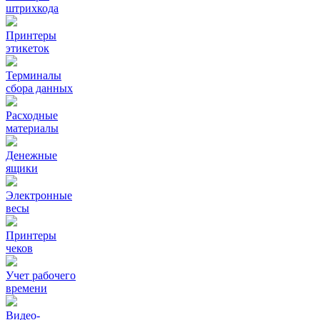
штрихкода
Принтеры
этикеток
Терминалы
сбора данных
Расходные
материалы
Денежные
ящики
Электронные
весы
Принтеры
чеков
Учет рабочего
времени
Видео‑