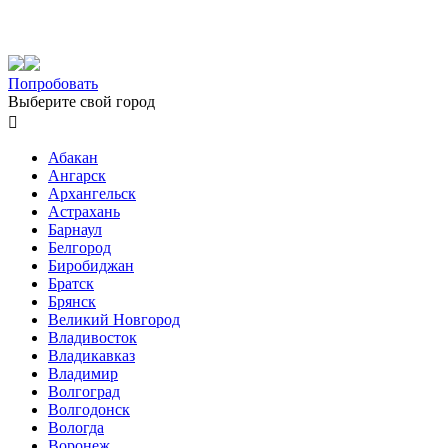
Попробовать
Выберите свой город

Абакан
Ангарск
Архангельск
Астрахань
Барнаул
Белгород
Биробиджан
Братск
Брянск
Великий Новгород
Владивосток
Владикавказ
Владимир
Волгоград
Волгодонск
Вологда
Воронеж