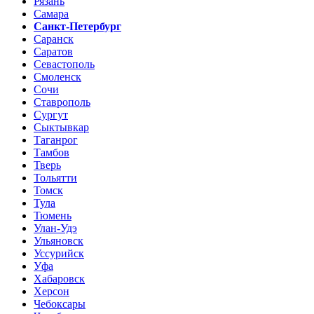
Рязань
Самара
Санкт-Петербург
Саранск
Саратов
Севастополь
Смоленск
Сочи
Ставрополь
Сургут
Сыктывкар
Таганрог
Тамбов
Тверь
Тольятти
Томск
Тула
Тюмень
Улан-Удэ
Ульяновск
Уссурийск
Уфа
Хабаровск
Херсон
Чебоксары