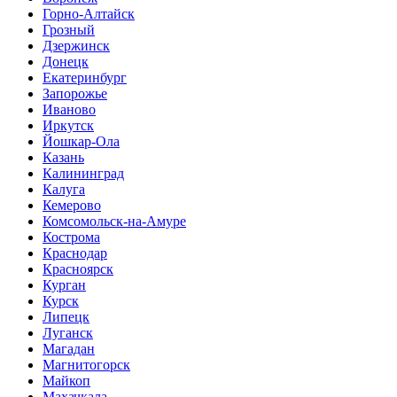
Горно-Алтайск
Грозный
Дзержинск
Донецк
Екатеринбург
Запорожье
Иваново
Иркутск
Йошкар-Ола
Казань
Калининград
Калуга
Кемерово
Комсомольск-на-Амуре
Кострома
Краснодар
Красноярск
Курган
Курск
Липецк
Луганск
Магадан
Магнитогорск
Майкоп
Махачкала