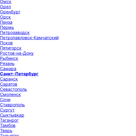
Омск
Орел
Оренбург
Орск
Пенза
Пермь
Петрозаводск
Петропавловск-Камчатский
Псков
Пятигорск
Ростов-на-Дону
Рыбинск
Рязань
Самара
Санкт-Петербург
Саранск
Саратов
Севастополь
Смоленск
Сочи
Ставрополь
Сургут
Сыктывкар
Таганрог
Тамбов
Тверь
Тольятти