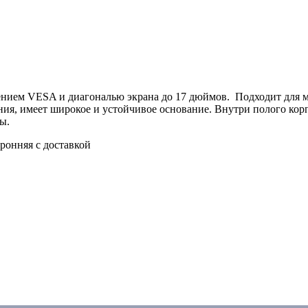
плением VESA и диагональю экрана до 17 дюймов. Подходит дл
ния, имеет широкое и устойчивое основание. Внутри полого к
ы.
онняя с доставкой