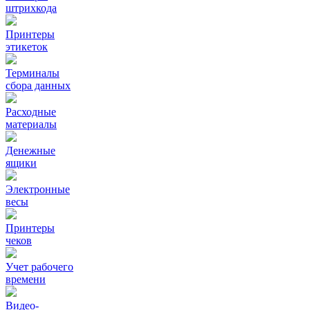
штрихкода
Принтеры
этикеток
Терминалы
сбора данных
Расходные
материалы
Денежные
ящики
Электронные
весы
Принтеры
чеков
Учет рабочего
времени
Видео‑