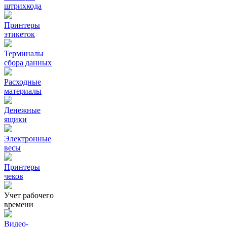
штрихкода
Принтеры
этикеток
Терминалы
сбора данных
Расходные
материалы
Денежные
ящики
Электронные
весы
Принтеры
чеков
Учет рабочего
времени
Видео‑