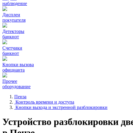
наблюдение
Дисплеи
покупателя
Детекторы
банкнот
Счетчики
банкнот
Кнопки вызова
официанта
Прочее
оборудование
Пенза
Контроль времени и доступа
Кнопки выхода и экстренной разблокировки
Устройство разблокировки дв
в Пензе