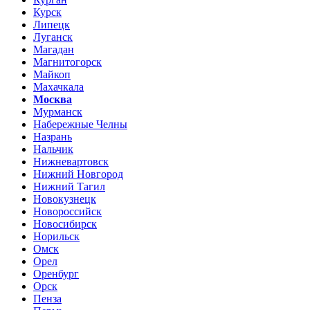
Курск
Липецк
Луганск
Магадан
Магнитогорск
Майкоп
Махачкала
Москва
Мурманск
Набережные Челны
Назрань
Нальчик
Нижневартовск
Нижний Новгород
Нижний Тагил
Новокузнецк
Новороссийск
Новосибирск
Норильск
Омск
Орел
Оренбург
Орск
Пенза