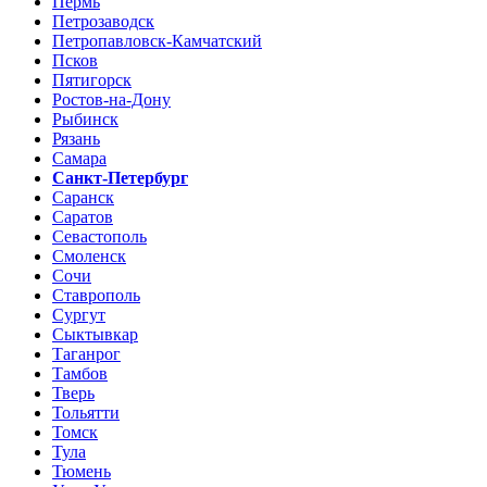
Пермь
Петрозаводск
Петропавловск-Камчатский
Псков
Пятигорск
Ростов-на-Дону
Рыбинск
Рязань
Самара
Санкт-Петербург
Саранск
Саратов
Севастополь
Смоленск
Сочи
Ставрополь
Сургут
Сыктывкар
Таганрог
Тамбов
Тверь
Тольятти
Томск
Тула
Тюмень