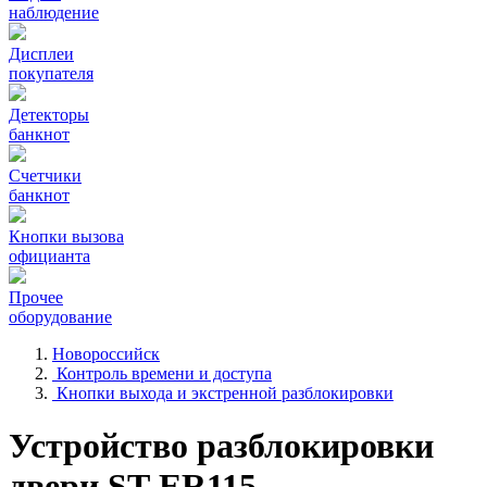
наблюдение
Дисплеи
покупателя
Детекторы
банкнот
Счетчики
банкнот
Кнопки вызова
официанта
Прочее
оборудование
Новороссийск
Контроль времени и доступа
Кнопки выхода и экстренной разблокировки
Устройство разблокировки
двери ST-ER115