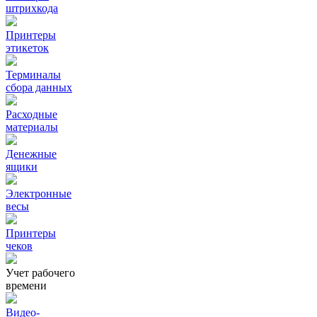
штрихкода
Принтеры
этикеток
Терминалы
сбора данных
Расходные
материалы
Денежные
ящики
Электронные
весы
Принтеры
чеков
Учет рабочего
времени
Видео‑