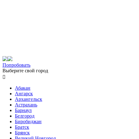
Попробовать
Выберите свой город

Абакан
Ангарск
Архангельск
Астрахань
Барнаул
Белгород
Биробиджан
Братск
Брянск
Великий Новгород