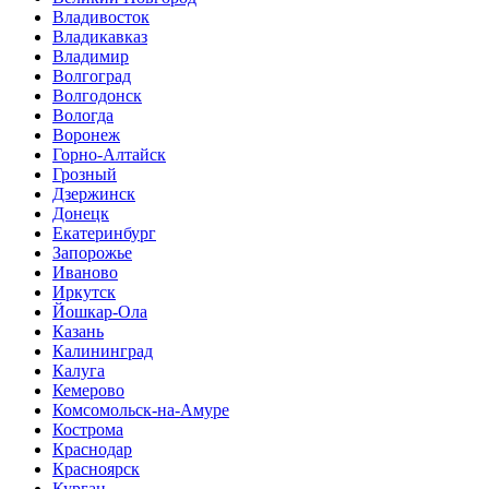
Владивосток
Владикавказ
Владимир
Волгоград
Волгодонск
Вологда
Воронеж
Горно-Алтайск
Грозный
Дзержинск
Донецк
Екатеринбург
Запорожье
Иваново
Иркутск
Йошкар-Ола
Казань
Калининград
Калуга
Кемерово
Комсомольск-на-Амуре
Кострома
Краснодар
Красноярск
Курган