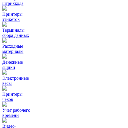
штрихкода
Принтеры
этикеток
Терминалы
сбора данных
Расходные
материалы
Денежные
ящики
Электронные
весы
Принтеры
чеков
Учет рабочего
времени
Видео‑