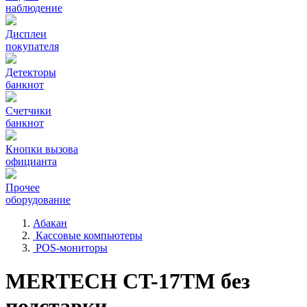
наблюдение
Дисплеи
покупателя
Детекторы
банкнот
Счетчики
банкнот
Кнопки вызова
официанта
Прочее
оборудование
Абакан
Кассовые компьютеры
POS-мониторы
MERTECH CT-17ТM без
подставки