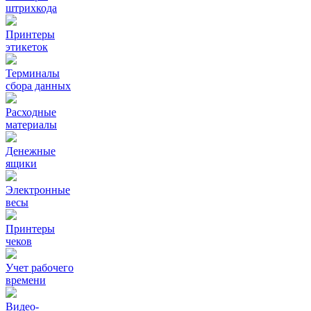
штрихкода
Принтеры
этикеток
Терминалы
сбора данных
Расходные
материалы
Денежные
ящики
Электронные
весы
Принтеры
чеков
Учет рабочего
времени
Видео‑