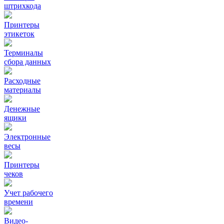
штрихкода
Принтеры
этикеток
Терминалы
сбора данных
Расходные
материалы
Денежные
ящики
Электронные
весы
Принтеры
чеков
Учет рабочего
времени
Видео‑