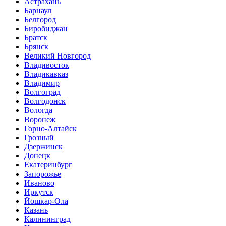
Астрахань
Барнаул
Белгород
Биробиджан
Братск
Брянск
Великий Новгород
Владивосток
Владикавказ
Владимир
Волгоград
Волгодонск
Вологда
Воронеж
Горно-Алтайск
Грозный
Дзержинск
Донецк
Екатеринбург
Запорожье
Иваново
Иркутск
Йошкар-Ола
Казань
Калининград