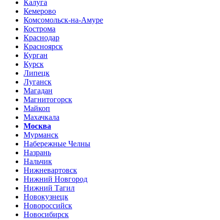
Калуга
Кемерово
Комсомольск-на-Амуре
Кострома
Краснодар
Красноярск
Курган
Курск
Липецк
Луганск
Магадан
Магнитогорск
Майкоп
Махачкала
Москва
Мурманск
Набережные Челны
Назрань
Нальчик
Нижневартовск
Нижний Новгород
Нижний Тагил
Новокузнецк
Новороссийск
Новосибирск