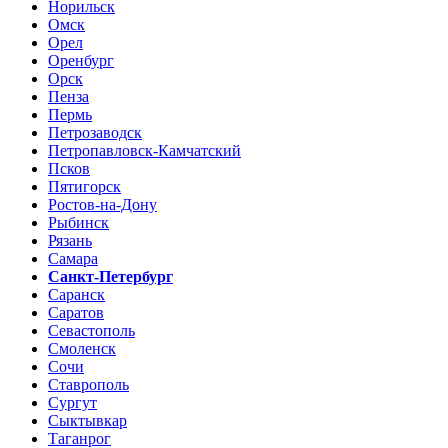
Норильск
Омск
Орел
Оренбург
Орск
Пенза
Пермь
Петрозаводск
Петропавловск-Камчатский
Псков
Пятигорск
Ростов-на-Дону
Рыбинск
Рязань
Самара
Санкт-Петербург
Саранск
Саратов
Севастополь
Смоленск
Сочи
Ставрополь
Сургут
Сыктывкар
Таганрог