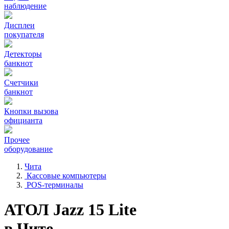
наблюдение
Дисплеи
покупателя
Детекторы
банкнот
Счетчики
банкнот
Кнопки вызова
официанта
Прочее
оборудование
Чита
Кассовые компьютеры
POS-терминалы
АТОЛ Jazz 15 Lite
в Чите