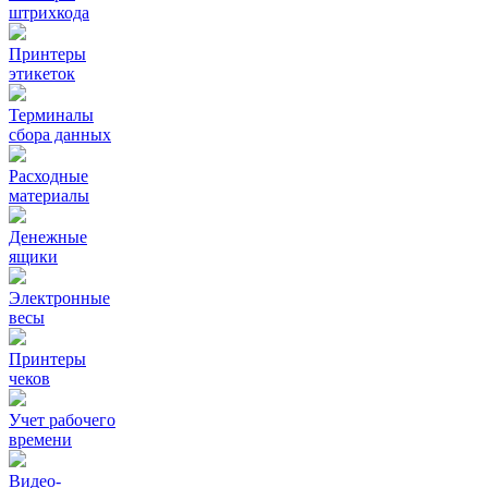
штрихкода
Принтеры
этикеток
Терминалы
сбора данных
Расходные
материалы
Денежные
ящики
Электронные
весы
Принтеры
чеков
Учет рабочего
времени
Видео‑