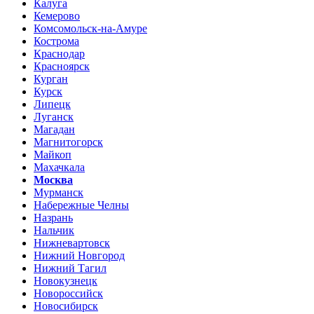
Калуга
Кемерово
Комсомольск-на-Амуре
Кострома
Краснодар
Красноярск
Курган
Курск
Липецк
Луганск
Магадан
Магнитогорск
Майкоп
Махачкала
Москва
Мурманск
Набережные Челны
Назрань
Нальчик
Нижневартовск
Нижний Новгород
Нижний Тагил
Новокузнецк
Новороссийск
Новосибирск