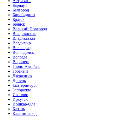
Астрахань
Барнаул
Белгород
Биробиджан
Братск
Брянск
Великий Новгород
Владивосток
Владикавказ
Владимир
Волгоград
Волгодонск
Вологда
Воронеж
Горно-Алтайск
Грозный
Дзержинск
Донецк
Екатеринбург
Запорожье
Иваново
Иркутск
Йошкар-Ола
Казань
Калининград