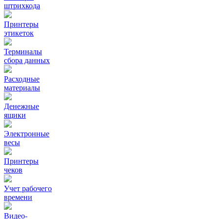
штрихкода
Принтеры
этикеток
Терминалы
сбора данных
Расходные
материалы
Денежные
ящики
Электронные
весы
Принтеры
чеков
Учет рабочего
времени
Видео‑