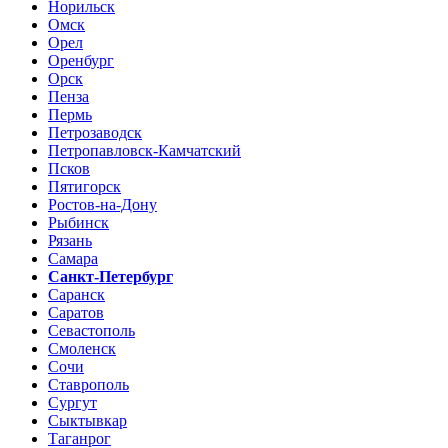
Норильск
Омск
Орел
Оренбург
Орск
Пенза
Пермь
Петрозаводск
Петропавловск-Камчатский
Псков
Пятигорск
Ростов-на-Дону
Рыбинск
Рязань
Самара
Санкт-Петербург
Саранск
Саратов
Севастополь
Смоленск
Сочи
Ставрополь
Сургут
Сыктывкар
Таганрог