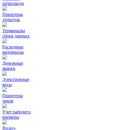
штрихкода
Принтеры
этикеток
Терминалы
сбора данных
Расходные
материалы
Денежные
ящики
Электронные
весы
Принтеры
чеков
Учет рабочего
времени
Видео‑