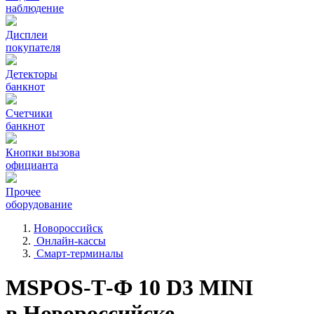
наблюдение
Дисплеи
покупателя
Детекторы
банкнот
Счетчики
банкнот
Кнопки вызова
официанта
Прочее
оборудование
Новороссийск
Онлайн-кассы
Смарт-терминалы
MSPOS-Т-Ф 10 D3 MINI
в Новороссийске