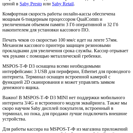
ценой в
Saby Presto
или
Saby Retail
.
Комфортная скорость работы онлайн-кассы обеспечена
мощным 6-тиядерным процессором QualComm и
увеличенным объемом памяти 3 Гб оперативной и 32 Гб
накопителем для установки кассового ПО.
Печать чеков со скоростью 100 мм/с идет на ленте 57мм.
Механизм кассового принтера защищен резиновыми
прокладками для увеличения срока службы. Кассир отрывает
чек руками с помощью металлической гребенки.
MSPOS-T-Ф D3 оснащена всеми необходимыми
интерфейсами: 3 USB для периферии, Ethernet для проводного
интернета. Терминал оснащен встроенной камерой с
функцией 2D сканирования и может управлять замком
денежного ящика.
Важно! В MSPOS-Т-Ф D3 MINI нет поддержки мобильного
интернета 3/4G и встроенного модуля эквайринга. Также мы
скоро научим Saby дисплей покупателя, встроенный в
терминал, но пока, для продажи лучше подключить внешние
устройства.
Для работы кассира на MSPOS-Т-Ф из магазина приложений