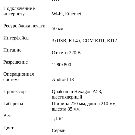
Подключение к
интернету
Wi-Fi, Еthernet
Ресурс блока печати
50 км
Интерфейсы
3хUSB, RJ-45, COM RJ11, RJ12
Питание
От сети 220 В
Разрешение
1280х800
Операционная
система
Android 13
Процессор
Qualcomm Hexagon A53,
шестиядерный
Габариты
Ширина 250 мм, длина 210 мм,
высота 85 мм
Вес
1,1 кг
Цвет
Серый