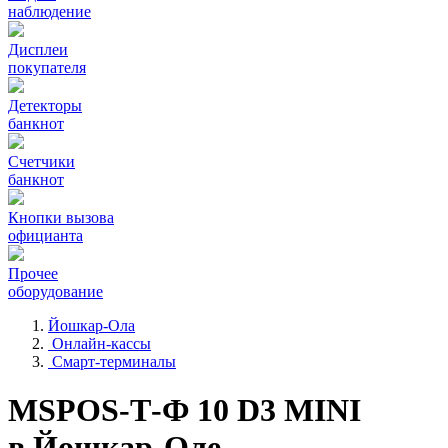
наблюдение
Дисплеи
покупателя
Детекторы
банкнот
Счетчики
банкнот
Кнопки вызова
официанта
Прочее
оборудование
Йошкар-Ола
Онлайн-кассы
Смарт-терминалы
MSPOS-Т-Ф 10 D3 MINI
в Йошкар-Оле