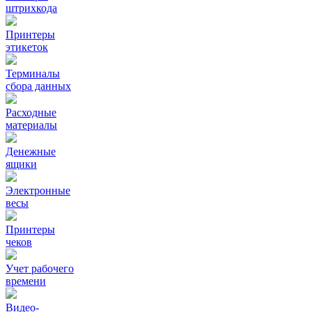
штрихкода
Принтеры
этикеток
Терминалы
сбора данных
Расходные
материалы
Денежные
ящики
Электронные
весы
Принтеры
чеков
Учет рабочего
времени
Видео‑