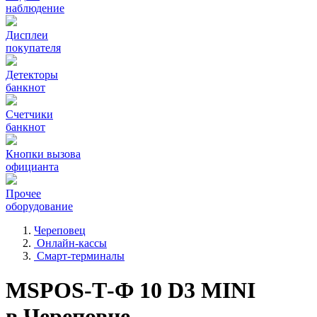
наблюдение
Дисплеи
покупателя
Детекторы
банкнот
Счетчики
банкнот
Кнопки вызова
официанта
Прочее
оборудование
Череповец
Онлайн-кассы
Смарт-терминалы
MSPOS-Т-Ф 10 D3 MINI
в Череповце