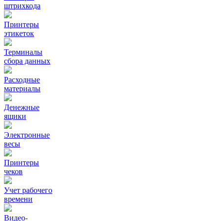
штрихкода
Принтеры
этикеток
Терминалы
сбора данных
Расходные
материалы
Денежные
ящики
Электронные
весы
Принтеры
чеков
Учет рабочего
времени
Видео‑